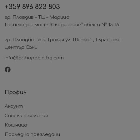
+359
896 823 803
гр. Пловдив – ТЦ – Марица
Пешеходен мост “Съединение” обект № 15-16
гр. Пловдив – ж.к. Тракия ул. Шипка 1 , Търговски
център Сани
info@orthopedic-bg.com
Профил
Акаунт
Списък с желания
Кошница
Последно прегледани