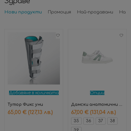
Здраве
Нови продукти
Промоция
Най-продавани
На ф
Добавяне в количката
Опции
Тутор Фикс уни
Дамски анатомични обувки Florence Зелен – Suave
65,00
€
(127,13 лв.)
67,00
€
(131,04 лв.)
35
36
37
38
39