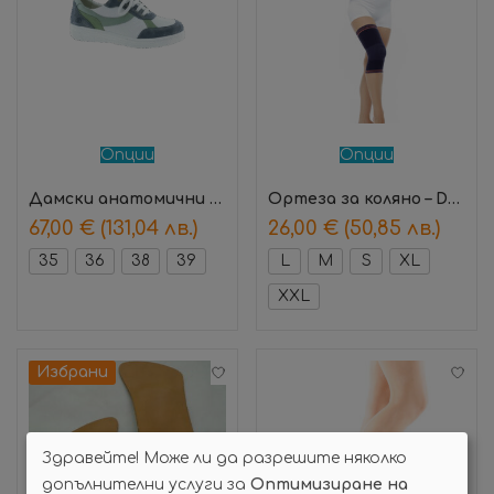
Опции
Опции
Дамски анатомични обувки Florence Син – Suave
Ортеза за коляно – DZ-29
67,00
€
(131,04 лв.)
26,00
€
(50,85 лв.)
35
36
38
39
L
M
S
XL
XXL
Избрани
Здравейте! Може ли да разрешите няколко
допълнителни услуги за
Оптимизиране на