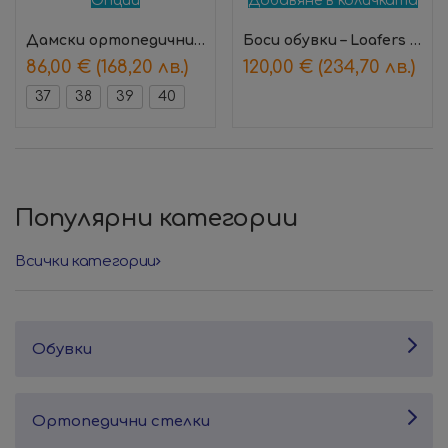
Опции
Добавяне в количката
Дамски ортопедични маратонки Cloudy Orchid – Diawin
Боси обувки – Loafers Crimson
86,00
€
(168,20 лв.)
120,00
€
(234,70 лв.)
37
38
39
40
Популярни категории
Всички категории
Обувки
Ортопедични стелки