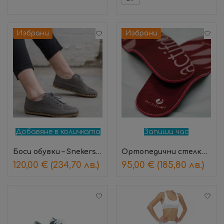
Избрани
Избрани
Добавяне в количката
Запиши час
Боси обувки – Snekers Gray (Nubuck)
Ортопедични стелки – медицински (червени)
120,00
€
(234,70 лв.)
95,00
€
(185,80 лв.)