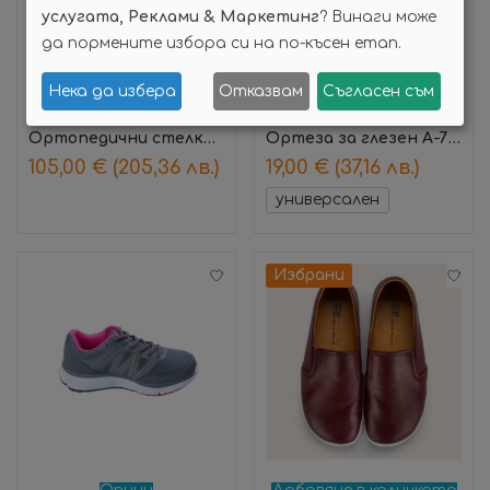
услугата, Реклами & Маркетинг
? Винаги може
да пормените избора си на по-късен етап.
Нека да избера
Отказвам
Съгласен съм
Запиши час
Опции
Ортопедични стелки – ежедневни 3/4
Ортеза за глезен А-720
105,00
€
(205,36 лв.)
19,00
€
(37,16 лв.)
универсален
Избрани