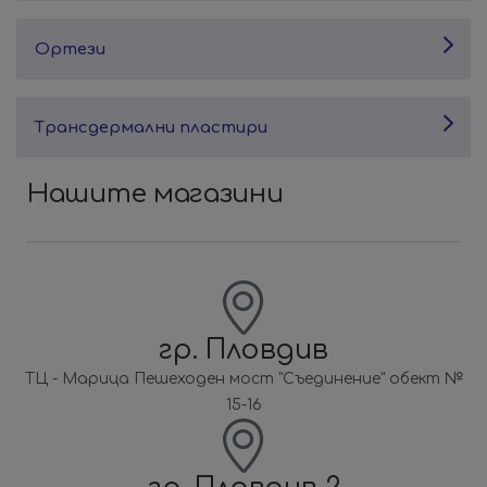
Ортези
Трансдермални пластири
Нашите магазини
гр. Пловдив
ТЦ - Марица Пешеходен мост "Съединение" обект №
15-16