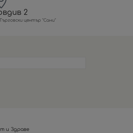
овдив 2
 , Търговски център "Сани"
т и Здраве