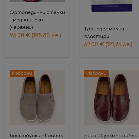
Ортопедични стелки
– медицински
(червени)
Трансдермални
95,00
€
(185,80 лв.)
пластири
62,00
€
(121,26 лв.)
Избрани
Избрани
Боси обувки – Loafers
Боси обувки – Loafers