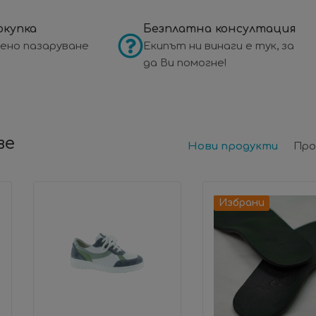
окупка
Безплатна консултация
ено пазаруване
Екипът ни винаги е тук, за
да Ви помогне!
ве
Нови продукти
Про
Избрани