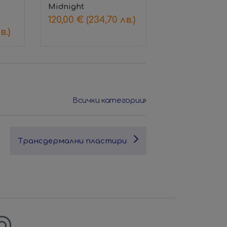
Midnight
120,00
€
(234,70 лв.)
в.)
Всички категории
Трансдермални пластири