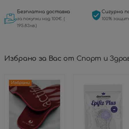
Безплатна доставка
Сигурна п
за покупки над 100€. (
100% защит
195.83лв.)
Избрано за Вас от
Спорт и Здра
Избрани