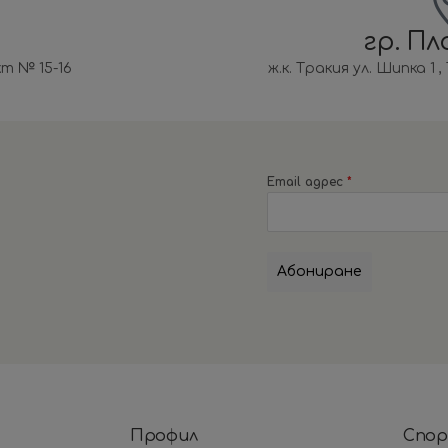
гр. Пл
т № 15-16
ж.к. Тракия ул. Шипка 1
Email адрес
*
Абониране
Профил
Спор