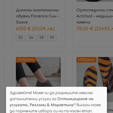
Дамски анатомични
Ортопедични ст
обувки Florence Син –
Actifoot – медици
Suave
кожени
67,00
€
(131,04 лв.)
115,00
€
(224,92 л
35
36
38
39
Избрани
Избрани
Здравейте! Може ли да разрешите няколко
допълнителни услуги за
Оптимизиране на
услугата, Реклами & Маркетинг
? Винаги може
Боси обувки – Snekers
Ортопедични ст
да пормените избора си на по-късен етап.