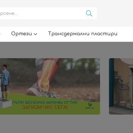
Ортези
Трансдермални пластири