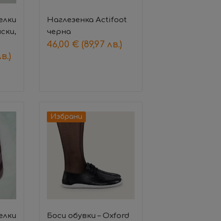
елки
Наглезенка Actifoot
нски,
черна
46,00
€
(89,97 лв.)
в.)
Избрани
елки
Боси обувки – Oxford