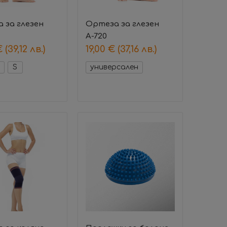
 за глезен
Ортеза за глезен
А-720
€
(39,12 лв.)
19,00
€
(37,16 лв.)
S
универсален