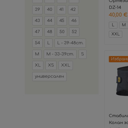
Ортеза 
DZ-14
39
40
41
42
40,00
€
43
44
45
46
L
M
47
48
50
52
XXL
54
L
L - 39-48cm.
M
M - 33-39cm.
S
Избран
XL
XS
XXL
универсален
Стабил
Колан з