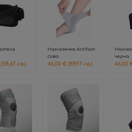
Патела
Наглезенка Actifoot
Наглез
сива
черна
(58,67 лв.)
46,00
€
(89,97 лв.)
46,00