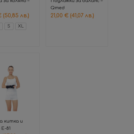
 за коляно –
Подложки за баланс –
Qmed
€
(50,85 лв.)
21,00
€
(41,07 лв.)
S
XL
а китка и
 Е-81