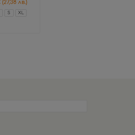
€
(27,38 лв.)
S
XL