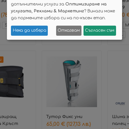
за коляно –
Ортеза за коляно –
Ортеза
допълнителни услуги за
Оптимизиране на
DZ-28
DZ-29
услугата, Реклами & Маркетинг
? Винаги може
(78,23 лв.)
18,00
€
(35,20 лв.)
26,00
да пормените избора си на по-късен етап.
S
XL
L
M
S
XL
L
M
Нека да избера
Отказвам
Съгласен съм
XXL
XXL
и
изиращ
Тутор Фикс уни
Шина з
а Кръст
65,00
€
(127,13 лв.)
палец –