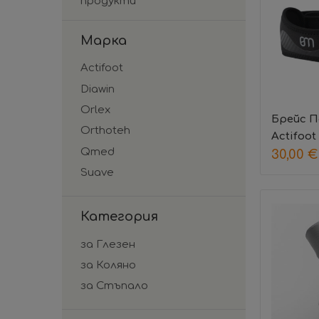
продукти
Марка
Actifoot
Diawin
Orlex
Брейс 
Orthoteh
Actifoot
Qmed
30,00
€
Suave
Категория
за Глезен
за Коляно
за Стъпало