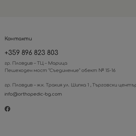
Контакти
+359
896 823 803
гр. Пловдив – ТЦ – Марица
Пешеходен мост “Съединение” обект № 15-16
гр. Пловдив – ж.к. Тракия ул. Шипка 1 , Търговски центъ
info@orthopedic-bg.com