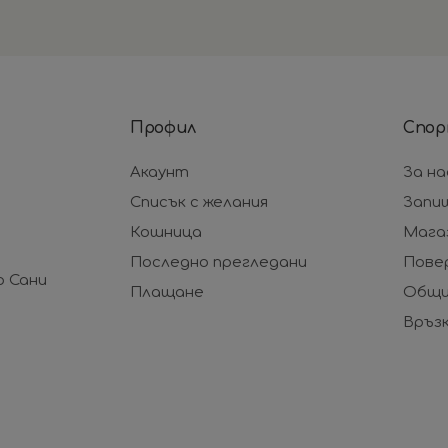
Профил
Спор
Акаунт
За на
Списък с желания
Запи
Кошница
Мага
Последно прегледани
Пове
р Сани
Плащане
Общи
Връзк