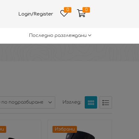
0
0
Login/Register
Последно разглеждани
Изглед:
 по подразбиране
ни
Избрани