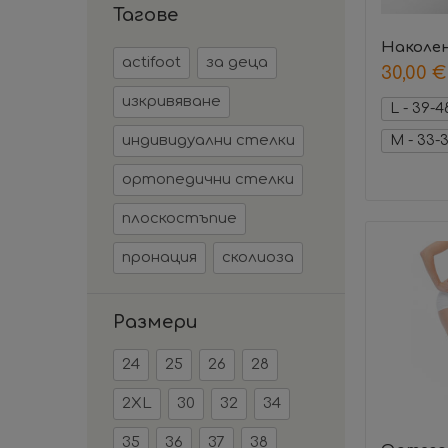
Тагове
Наколе
actifoot
за деца
30,00
€
изкривяване
L - 39-4
индивидуални стелки
M - 33-
ортопедични стелки
плоскостъпие
пронация
сколиоза
Размери
24
25
26
28
2XL
30
32
34
35
36
37
38