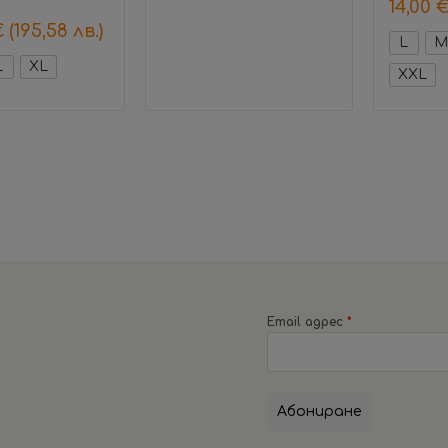
14,00
€
(195,58 лв.)
L
M
L
XL
XXL
Email адрес
*
Абониране