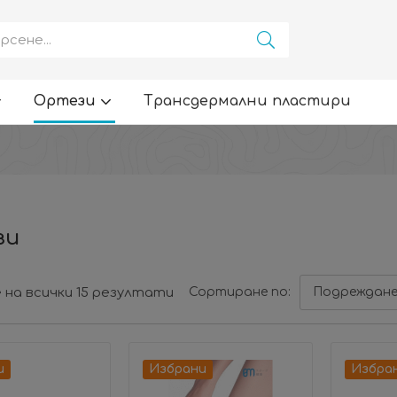
Ортези
Трансдермални пластири
зи
 на всички 15 резултати
Сортиране по:
Подреждане
и
Избрани
Избра