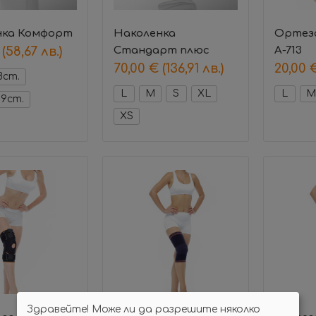
нка Комфорт
Наколенка
Ортеза
(58,67 лв.)
Стандарт плюс
А-713
70,00
€
(136,91 лв.)
20,00
8cm.
L
M
S
XL
L
M
39cm.
XS
Здравейте! Може ли да разрешите няколко