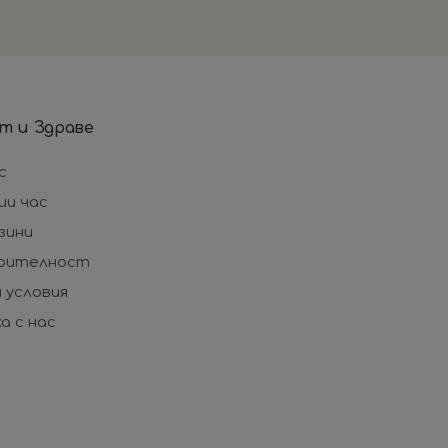
т и Здраве
с
ши час
зини
рителност
 условия
а с нас