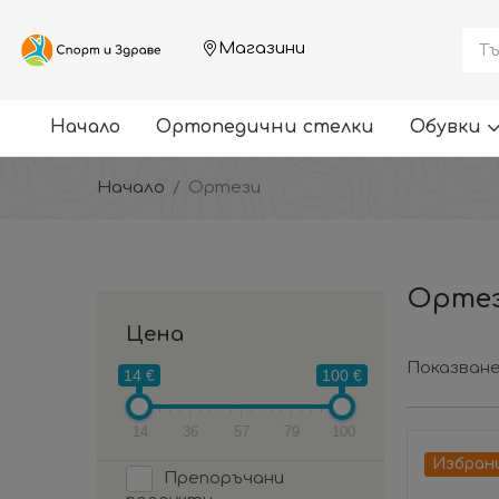
Магазини
Начало
Ортопедични стелки
Обувки
Начало
Ортези
Орте
Цена
Показване
14 €
100 €
14
36
57
79
100
Избран
Препоръчани