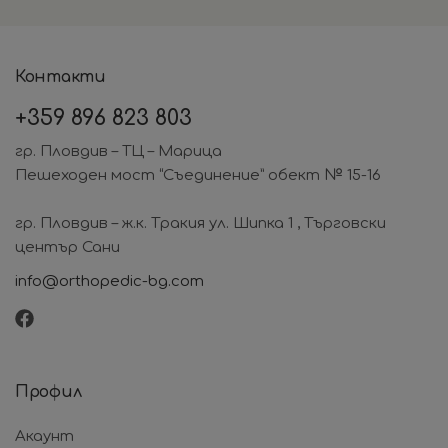
Контакти
+359
896 823 803
гр. Пловдив – ТЦ – Марица
Пешеходен мост “Съединение” обект № 15-16
гр. Пловдив – ж.к. Тракия ул. Шипка 1 , Търговски
център Сани
info@orthopedic-bg.com
Профил
Акаунт