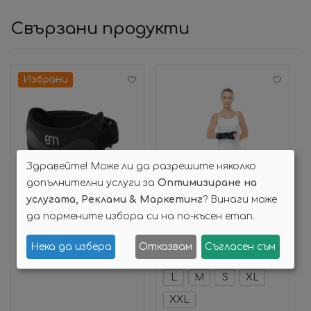
Свързани продукти
Избрани
Здравейте! Може ли да разрешите няколко
допълнителни услуги за
Оптимизиране на
услугата, Реклами & Маркетинг
? Винаги може
Добавяне в количката
Опции
да пормените избора си на по-късен етап.
Брейс Патела Actifoot
Шина за китка и палец – Е-81
Нека да избера
Отказвам
Съгласен съм
30,00
€
(58,67 лв.)
14,00
€
(27,38 лв.)
L
M
S
XL
XXL