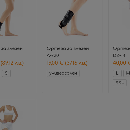
за глезен
Ортеза за глезен
Ортеза
А-720
DZ-14
(39,12 лв.)
19,00
€
(37,16 лв.)
40,00
S
универсален
L
M
XXL