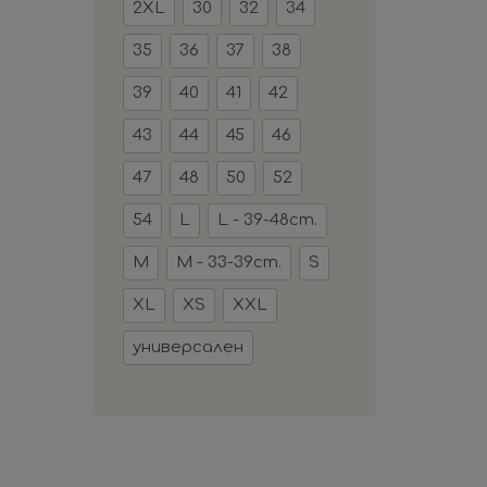
2XL
30
32
34
35
36
37
38
39
40
41
42
43
44
45
46
47
48
50
52
54
L
L - 39-48cm.
M
M - 33-39cm.
S
XL
XS
XXL
универсален