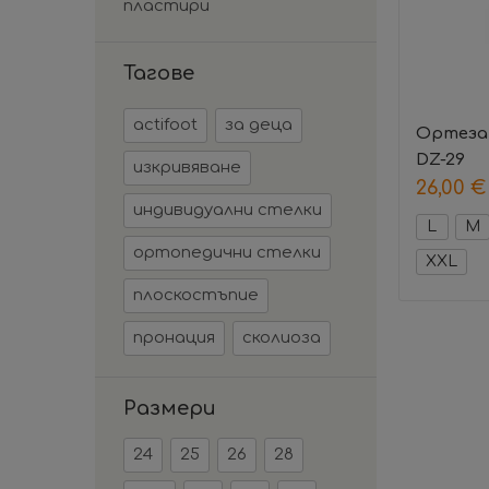
пластири
Тагове
actifoot
за деца
Ортеза 
DZ-29
изкривяване
26,00
€
индивидуални стелки
L
M
ортопедични стелки
XXL
плоскостъпие
пронация
сколиоза
Размери
24
25
26
28