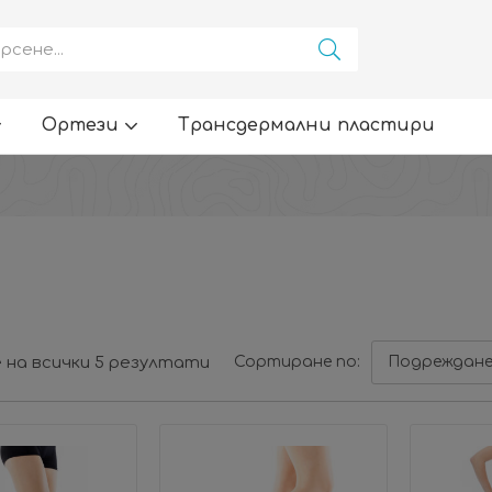
Ортези
Трансдермални пластири
 на всички 5 резултати
Сортиране по:
Подреждане