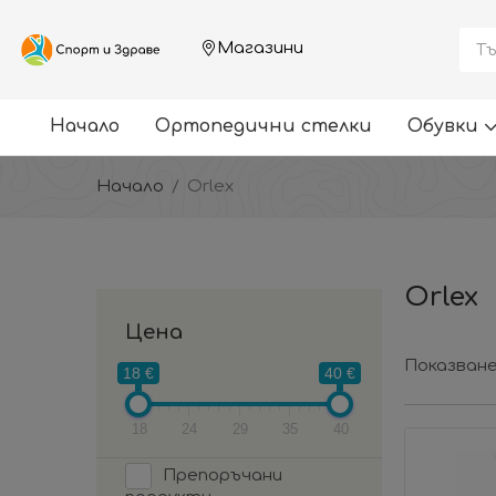
Магазини
Начало
Ортопедични стелки
Обувки
Начало
Orlex
Orlex
Цена
Показване
18 €
40 €
18
24
29
35
40
Препоръчани