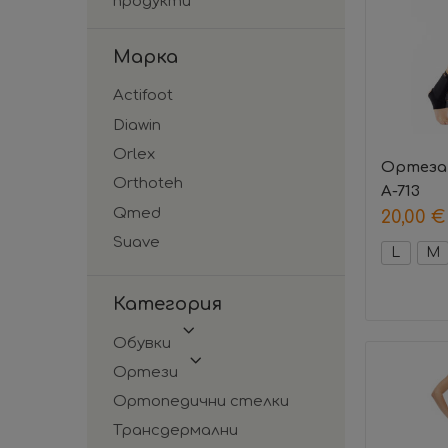
продукти
Марка
Actifoot
Diawin
Orlex
Ортеза 
Orthoteh
А-713
Qmed
20,00
€
Suave
L
M
Категория
Обувки
Ортези
Ортопедични стелки
Трансдермални