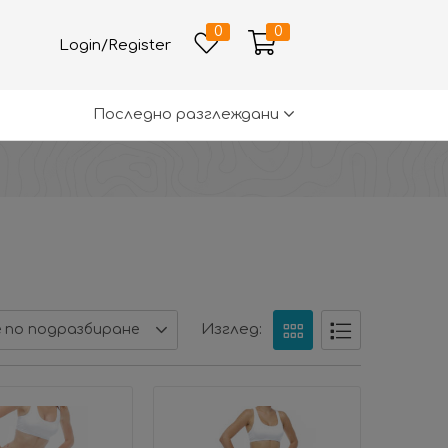
0
0
Login/Register
Последно разглеждани
Изглед:
 по подразбиране