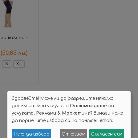
за коляно –
(50,85 лв.)
S
XL
Здравейте! Може ли да разрешите няколко
допълнителни услуги за
Оптимизиране на
услугата, Реклами & Маркетинг
? Винаги може
да пормените избора си на по-късен етап.
Нека да избера
Отказвам
Съгласен съм