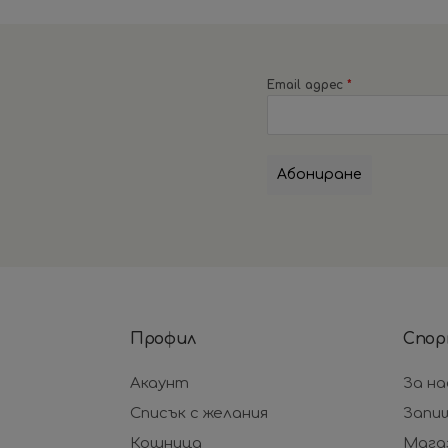
Email адрес
*
Абониране
Профил
Спор
Акаунт
За на
Списък с желания
Запи
Кошница
Мага