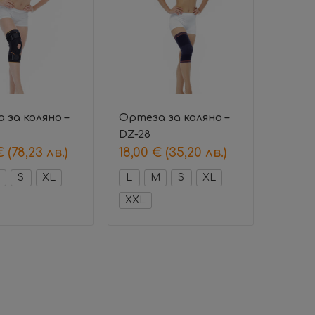
 за коляно –
Ортеза за коляно –
DZ-28
€
(78,23 лв.)
18,00
€
(35,20 лв.)
S
XL
L
M
S
XL
XXL