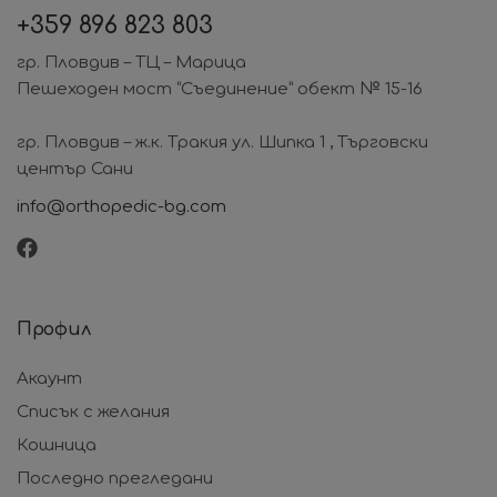
+359
896 823 803
гр. Пловдив – ТЦ – Марица
Пешеходен мост “Съединение” обект № 15-16
гр. Пловдив – ж.к. Тракия ул. Шипка 1 , Търговски
център Сани
info@orthopedic-bg.com
Профил
Акаунт
Списък с желания
Кошница
Последно прегледани