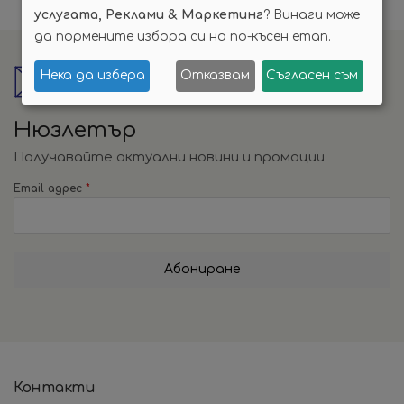
услугата, Реклами & Маркетинг
? Винаги може
да пормените избора си на по-късен етап.
Нека да избера
Отказвам
Съгласен съм
Нюзлетър
Получавайте актуални новини и промоции
Email адрес
*
Абониране
Контакти