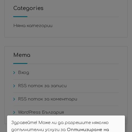
Categories
Няма категории
Мета
Вход
RSS поток за записи
RSS поток за коментари
WordPress България
Здравейте! Може ли да разрешите няколко
допълнителни услуги за
Оптимизиране на