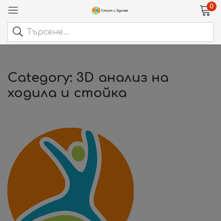
0
Category:
3D анализ на
ходила и стойка