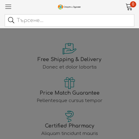
0
Free Shipping & Delivery
Donec et dolor lobortis
Price Match Guarantee
Pellentesque cursus tempor
Certified Pharmacy
Aliquam tincidunt mauris