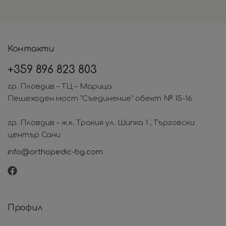
Контакти
+359
896 823 803
гр. Пловдив – ТЦ – Марица
Пешеходен мост “Съединение” обект № 15-16
гр. Пловдив – ж.к. Тракия ул. Шипка 1 , Търговски
център Сани
info@orthopedic-bg.com
Профил