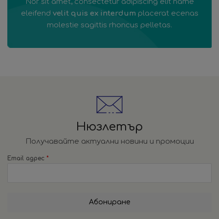
Nor sit amet, consectetur adipiscing elit name
eleifend
velit quis ex interdum
placerat ecenas
molestie sagittis rhoncus pelletas.
Нюзлетър
Получавайте актуални новини и промоции
Email адрес
*
Абониране