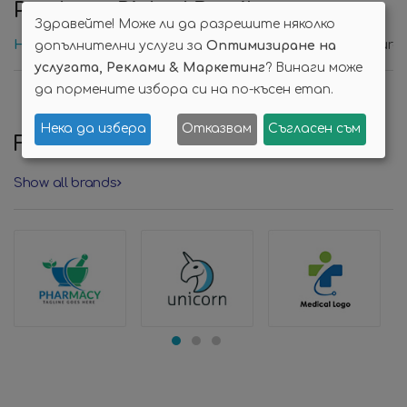
Products Picked By
nika
Здравейте! Може ли да разрешите няколко
Най-нови продукти
On Sale
Best Seller
Feature
допълнителни услуги за
Оптимизиране на
услугата, Реклами & Маркетинг
? Винаги може
да пормените избора си на по-късен етап.
Нека да избера
Отказвам
Съгласен съм
Featured
Brands
Show all brands