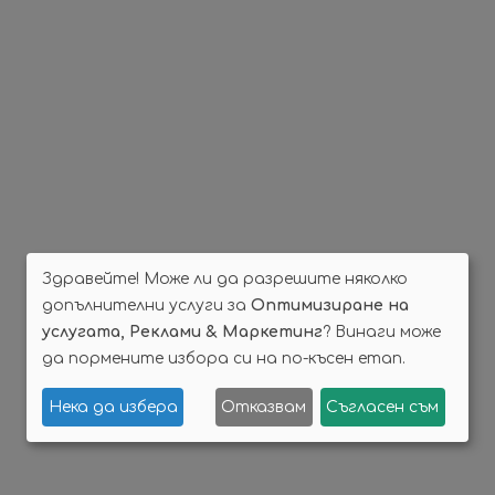
Здравейте! Може ли да разрешите няколко
допълнителни услуги за
Оптимизиране на
услугата, Реклами & Маркетинг
? Винаги може
да пормените избора си на по-късен етап.
Нека да избера
Отказвам
Съгласен съм