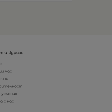
т и Здраве
с
ши час
зини
рителност
 условия
а с нас