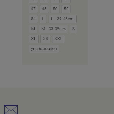
47
48
50
52
54
L
L - 39-48cm.
M
M - 33-39cm.
S
XL
XS
XXL
универсален