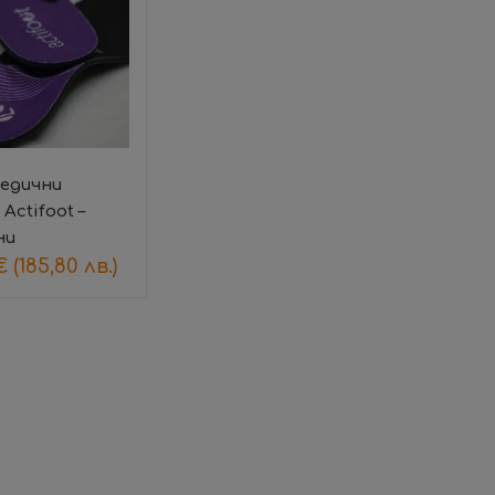
едични
Actifoot –
ни
€
(185,80 лв.)