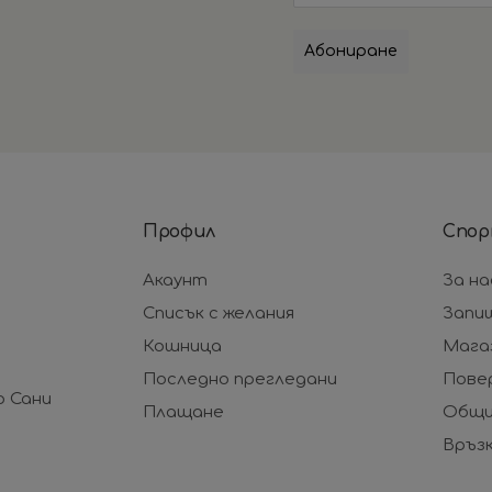
Абониране
Профил
Спор
Акаунт
За на
Списък с желания
Запи
Кошница
Мага
Последно прегледани
Пове
р Сани
Плащане
Общи
Връзк