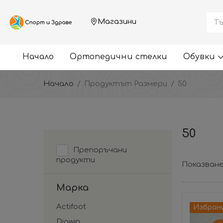
Магазини
Начало
Ортопедични стелки
Обувки
Начало
Продуктът Размери
50
50
Препоръчани
продукти
Показване
Марка
Actifoot
Избран
Diawin