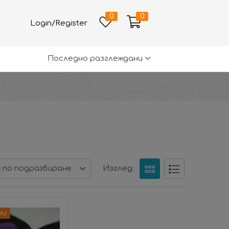
0
0
Login/Register
Последно разглеждани
Изглед:
 по подразбиране
ни