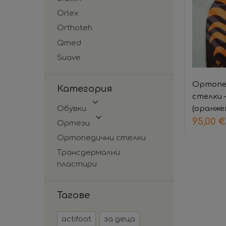
Orlex
Orthoteh
Qmed
Suave
Ортопе
Категория
стелки 
Обувки
(оранже
95,00
€
Ортези
Ортопедични стелки
Трансдермални
пластири
Тагове
actifoot
за деца