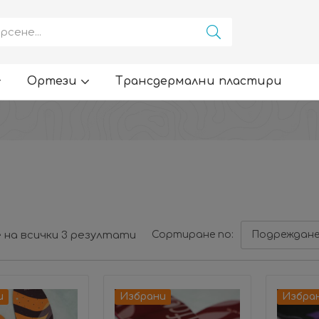
Ортези
Трансдермални пластири
 на всички 3 резултати
Сортиране по:
Подреждане
и
Избрани
Избра