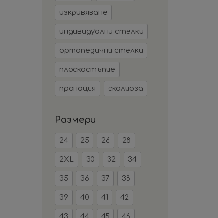
изкривяване
индивидуални стелки
ортопедични стелки
плоскостъпие
пронация
сколиоза
Размери
24
25
26
28
2XL
30
32
34
35
36
37
38
39
40
41
42
43
44
45
46