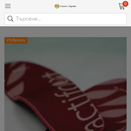
0
Избрани