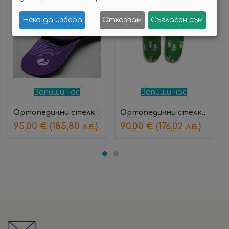
Нека да избера
Отказвам
Съгласен съм
Запиши час
Запиши час
Ортопедични стелки Actifoot – спортни
Ортопедични стелки – детски
95,00
€
(185,80 лв.)
90,00
€
(176,02 лв.)