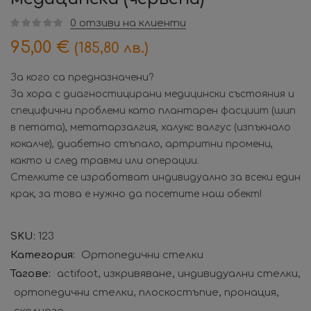
0
отзиви на клиенти
95,00
€
(185,80 лв.)
За кого са предназначени?
За хора с диагностицирани медицински състояния и
специфични проблеми като плантарен фасциит (шип
в петата), метатарзалгия, халукс валгус (изпъкнало
кокалче), диабетно стъпало, артритни промени,
както и след травми или операции.
Стелките се изработват индивидуално за всеки един
крак, за това е нужно да посетите наш обект!
SKU:
123
Категория:
Ортопедични стелки
Тагове:
actifoot
изкривяване
индивидуални стелки
ортопедични стелки
плоскостъпие
пронация