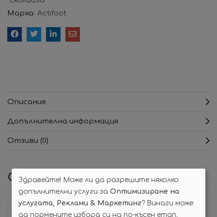
сколиоза
Марка:
Actifoot
Описание
Допълнителна информация
Отзиви (0)
Свързани продукти
Здравейте! Може ли да разрешите няколко
допълнителни услуги за
Оптимизиране на
услугата, Реклами & Маркетинг
? Винаги може
Избрани
Избрани
да пормените избора си на по-късен етап.