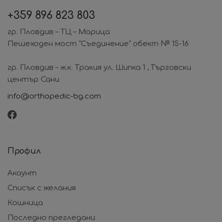
+359
896 823 803
гр. Пловдив – ТЦ – Марица
Пешеходен мост “Съединение” обект № 15-16
гр. Пловдив – ж.к. Тракия ул. Шипка 1 , Търговски
център Сани
info@orthopedic-bg.com
Профил
Акаунт
Списък с желания
Кошница
Последно прегледани