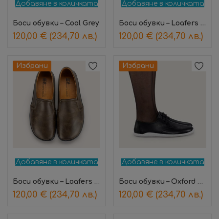
Добавяне в количката
Добавяне в количката
Боси обувки – Cool Grey
Боси обувки – Loafers Crimson
120,00
€
(234,70 лв.)
120,00
€
(234,70 лв.)
Избрани
Избрани
Добавяне в количката
Добавяне в количката
Боси обувки – Loafers Hunter
Боси обувки – Oxford Midnight
120,00
€
(234,70 лв.)
120,00
€
(234,70 лв.)