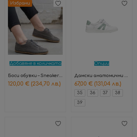
Избрани
Добавяне в количката
Опции
Боси обувки – Sneakers Grey
Дамски анатомични обувки Florence Зелен – Suave
120,00
€
(234,70 лв.)
67,00
€
(131,04 лв.)
35
36
37
38
39