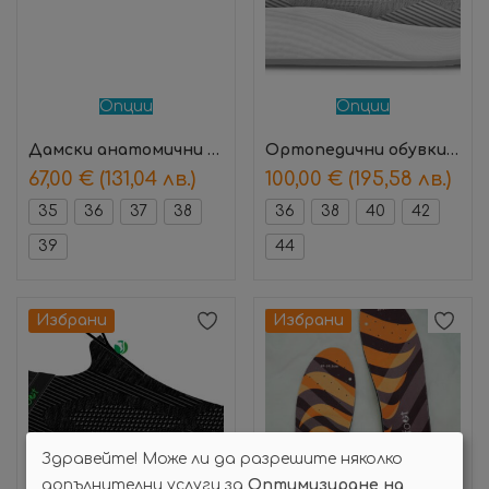
Опции
Опции
Дамски анатомични обувки Nancy Зелен – Suave
Ортопедични обувки Actifoot – сиви
67,00
€
(131,04 лв.)
100,00
€
(195,58 лв.)
35
36
37
38
36
38
40
42
39
44
Избрани
Избрани
Здравейте! Може ли да разрешите няколко
допълнителни услуги за
Оптимизиране на