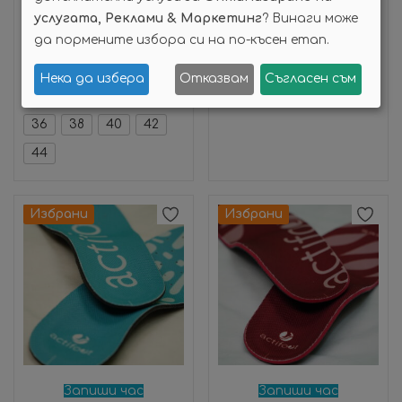
услугата, Реклами & Маркетинг
? Винаги може
Опции
Запиши час
да пормените избора си на по-късен етап.
Ортопедични обувки Actifoot – черни
Ортопедични стелки – ежедневни (оранжеви)
Нека да избера
Отказвам
Съгласен съм
100,00
€
(195,58 лв.)
95,00
€
(185,80 лв.)
36
38
40
42
44
Избрани
Избрани
Запиши час
Запиши час