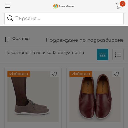
0
Филтър
Подреждане по подразбиране
Показване на всички 15 резултати
Избрани
Избрани