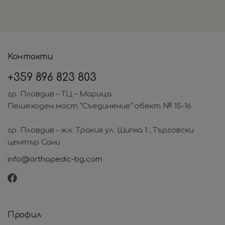
Контакти
+359
896 823 803
гр. Пловдив – ТЦ – Марица
Пешеходен мост “Съединение” обект № 15-16
гр. Пловдив – ж.к. Тракия ул. Шипка 1 , Търговски
център Сани
info@orthopedic-bg.com
Профил