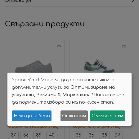
Отзиви (0)
Свързани продукти
Здравейте! Може ли да разрешите няколко
допълнителни услуги за
Оптимизиране на
услугата, Реклами & Маркетинг
? Винаги може
да пормените избора си на по-късен етап.
Опции
Опции
Нека да избера
Отказвам
Съгласен съм
Дамски ортопедични маратонки Snowy Rose – Diawin
Дамски анатомични обувки Florence Син – Suave
86,00
€
(168,20 лв.)
67,00
€
(131,04 лв.)
37
38
39
40
35
36
38
39